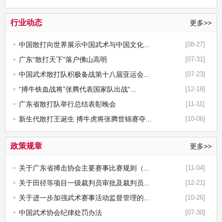
行业动态
更多>>
中国散打向世界展示中国武术与中国文化...
[08-27]
广东“散打天下”落户佛山高明
[07-31]
中国武术散打队积极备战第十八届亚运会...
[07-23]
“搏牛铁血战将”张腾代表国家队出战“...
[12-18]
广东省散打队举行总结表彰晚会
[11-11]
新生代散打王诞生 搏牛虎将张腾世锦赛夺...
[10-06]
政策规章
更多>>
关于广东省搏击协会主要赛事比赛规则（...
[11-04]
关于田径等项目一级裁判员审批及裁判员...
[12-21]
关于进一步加强武术赛事活动监督管理的...
[10-26]
中国武术协会纪律处罚办法
[07-30]