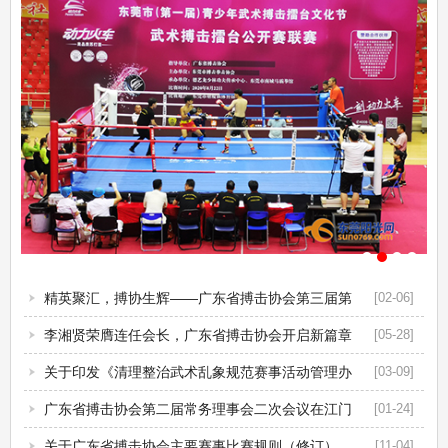
精英聚汇，搏协生辉——广东省搏击协会第三届第
[02-06]
三次会员...
李湘贤荣膺连任会长，广东省搏击协会开启新篇章
[05-28]
关于印发《清理整治武术乱象规范赛事活动管理办
[03-09]
法》的函...
广东省搏击协会第二届常务理事会二次会议在江门
[01-24]
举行
关于广东省搏击协会主要赛事比赛规则（修订）
[11-04]