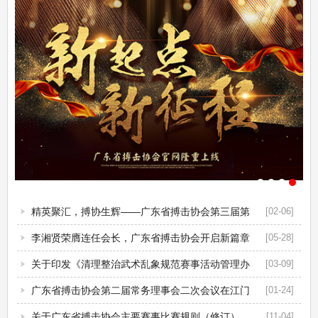
精英聚汇，搏协生辉——广东省搏击协会第三届第
[02-06]
三次会员...
李湘贤荣膺连任会长，广东省搏击协会开启新篇章
[05-28]
关于印发《清理整治武术乱象规范赛事活动管理办
[03-09]
法》的函...
广东省搏击协会第二届常务理事会二次会议在江门
[01-24]
举行
关于广东省搏击协会主要赛事比赛规则（修订）
[11-04]