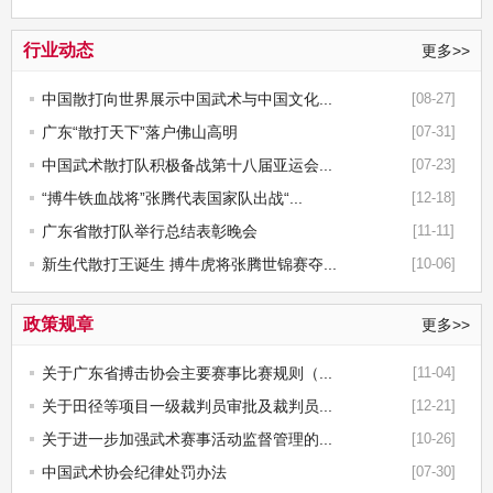
行业动态
更多>>
中国散打向世界展示中国武术与中国文化...
[08-27]
广东“散打天下”落户佛山高明
[07-31]
中国武术散打队积极备战第十八届亚运会...
[07-23]
“搏牛铁血战将”张腾代表国家队出战“...
[12-18]
广东省散打队举行总结表彰晚会
[11-11]
新生代散打王诞生 搏牛虎将张腾世锦赛夺...
[10-06]
政策规章
更多>>
关于广东省搏击协会主要赛事比赛规则（...
[11-04]
关于田径等项目一级裁判员审批及裁判员...
[12-21]
关于进一步加强武术赛事活动监督管理的...
[10-26]
中国武术协会纪律处罚办法
[07-30]