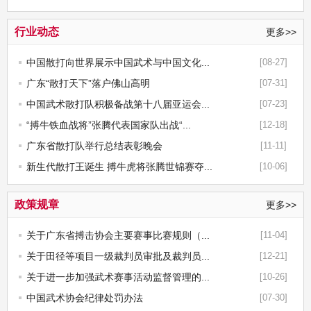
行业动态
更多>>
中国散打向世界展示中国武术与中国文化...
[08-27]
广东“散打天下”落户佛山高明
[07-31]
中国武术散打队积极备战第十八届亚运会...
[07-23]
“搏牛铁血战将”张腾代表国家队出战“...
[12-18]
广东省散打队举行总结表彰晚会
[11-11]
新生代散打王诞生 搏牛虎将张腾世锦赛夺...
[10-06]
政策规章
更多>>
关于广东省搏击协会主要赛事比赛规则（...
[11-04]
关于田径等项目一级裁判员审批及裁判员...
[12-21]
关于进一步加强武术赛事活动监督管理的...
[10-26]
中国武术协会纪律处罚办法
[07-30]