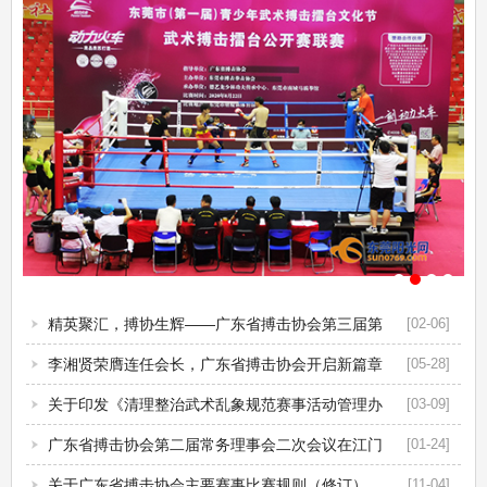
精英聚汇，搏协生辉——广东省搏击协会第三届第
[02-06]
三次会员...
李湘贤荣膺连任会长，广东省搏击协会开启新篇章
[05-28]
关于印发《清理整治武术乱象规范赛事活动管理办
[03-09]
法》的函...
广东省搏击协会第二届常务理事会二次会议在江门
[01-24]
举行
关于广东省搏击协会主要赛事比赛规则（修订）
[11-04]